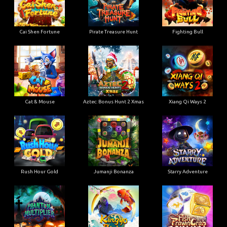
Cai Shen Fortune
Pirate Treasure Hunt
Fighting Bull
Cat & Mouse
Aztec: Bonus Hunt 2 Xmas
Xiang Qi Ways 2
Rush Hour Gold
Jumanji Bonanza
Starry Adventure