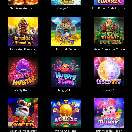
Phantom Multiplier
Kingyo Riches
Fish Prawn Crab Bonanza
Ramakien Blessing
Football Fever
Maya: Elemental Totem
Firefly Hunter
Hungry Slime
Disco 777
Boom of Prosperity
World Cup Final
Bunny to the Moon