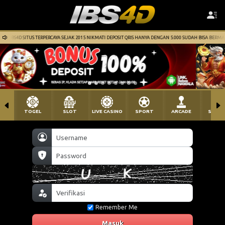
 SITUS TERPERCAYA SEJAK 2015 NIKMATI DEPOSIT QRIS HANYA DENGAN 5.000 SUDAH BISA BERMAIN DI SEM
TOGEL
SLOT
LIVE CASINO
SPORT
ARCADE
SABU
Remember Me
Masuk