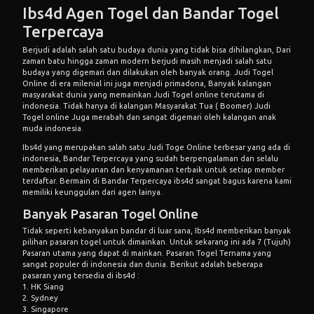
Ibs4d Agen Togel dan Bandar Togel
Terpercaya
Berjudi adalah salah satu budaya dunia yang tidak bisa dihilangkan, Dari
zaman batu hingga zaman modern berjudi masih menjadi salah satu
budaya yang digemari dan dilakukan oleh banyak orang. Judi Togel
Online di era milenial ini juga menjadi primadona, Banyak kalangan
masyarakat dunia yang memainkan Judi Togel online terutama di
indonesia. Tidak hanya di kalangan Masyarakat Tua ( Boomer) Judi
Togel online Juga merabah dan sangat digemari oleh kalangan anak
muda indonesia.
Ibs4d yang merupakan salah satu Judi Toge Online terbesar yang ada di
indonesia, Bandar Terpercaya yang sudah berpengalaman dan selalu
memberikan pelayanan dan kenyamanan terbaik untuk setiap member
terdaftar. Bermain di Bandar Terpercaya ibs4d sangat bagus karena kami
memiliki keunggulan dari agen lainya.
Banyak Pasaran Togel Online
Tidak seperti kebanyakan bandar di luar sana, Ibs4d memberikan banyak
pilihan pasaran togel untuk dimainkan. Untuk sekarang ini ada 7 (Tujuh)
Pasaran utama yang dapat di mainkan. Pasaran Togel Ternama yang
sangat populer di indonesia dan dunia. Berikut adalah beberapa
pasaran yang tersedia di ibs4d :
1. HK Siang
2. Sydney
3. Singapore