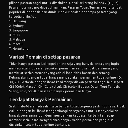
pilihan pasaran togel untuk dimainkan. Untuk sekarang ini ada 7 (Tujuh)
Pasaran utama yang dapat di mainkan. Pasaran Togel Ternama yang sangat
populer di indonesia dan dunia. Berikut adalah beberapa pasaran yang
tersedia di ibs4d :
1. HK Siang
2. Sydney
3. Singapore
4. SG45
5. Malaysia
6. Macau
7. Hongkong
Variasi Pemain di setiap pasaran
Tidak hanya pasaran judi togel online saja yang banyak, anda yang ingin
menjadi agen juga menyediakan permainan yang sangat bervariasi yang
membuat setiap member yang ada di ib4d tidak bosan dan senang.
Kebanyakan bandar togel hanya menyediakan permainan togel online 4D,
3D, 2D. Berbeda dengan ibs4d kami menyediakan permain togel lain seperti.
CM (Colok Macau), CN (Colok Jitu), CB (colok Bebas), Dasar, Tepi Tengah,
Silang, shio, 50-50, dan masih banyak permainan lainya.
Terdapat Banyak Permainan
Saat ini ibs4d menjadi salah satu bandar togel terpercaya di indonesia, tidak
cukup dengan itu ibs4d mengembangkan sayapnya untuk menyediakan
banyak permainan judi, demi memberikan kepuasan terbaik terhadap
member setia ibs4d menyediakan banyak varian permainan yang bisa
dimainkan selain togel online tentunya.