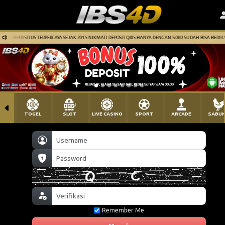
 IBS4D SITUS TERPERCAYA SEJAK 2015 NIKMATI DEPOSIT QRIS HANYA DENGAN 5.000 SUDAH BISA BERMAIN 
TOGEL
SLOT
LIVE CASINO
SPORT
ARCADE
SABU
Remember Me