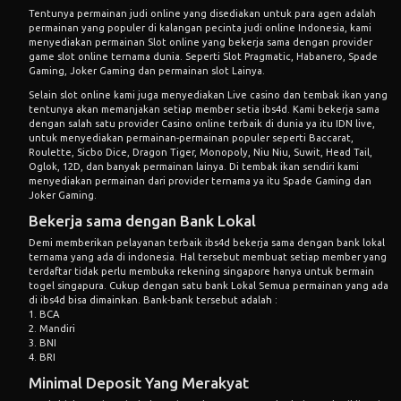
Tentunya permainan judi online yang disediakan untuk para agen adalah
permainan yang populer di kalangan pecinta judi online Indonesia, kami
menyediakan permainan Slot online yang bekerja sama dengan provider
game slot online ternama dunia. Seperti Slot Pragmatic, Habanero, Spade
Gaming, Joker Gaming dan permainan slot Lainya.
Selain slot online kami juga menyediakan Live casino dan tembak ikan yang
tentunya akan memanjakan setiap member setia ibs4d. Kami bekerja sama
dengan salah satu provider Casino online terbaik di dunia ya itu IDN live,
untuk menyediakan permainan-permainan populer seperti Baccarat,
Roulette, Sicbo Dice, Dragon Tiger, Monopoly, Niu Niu, Suwit, Head Tail,
Oglok, 12D, dan banyak permainan lainya. Di tembak ikan sendiri kami
menyediakan permainan dari provider ternama ya itu Spade Gaming dan
Joker Gaming.
Bekerja sama dengan Bank Lokal
Demi memberikan pelayanan terbaik ibs4d bekerja sama dengan bank lokal
ternama yang ada di indonesia. Hal tersebut membuat setiap member yang
terdaftar tidak perlu membuka rekening singapore hanya untuk bermain
togel singapura. Cukup dengan satu bank Lokal Semua permainan yang ada
di ibs4d bisa dimainkan. Bank-bank tersebut adalah :
1. BCA
2. Mandiri
3. BNI
4. BRI
Minimal Deposit Yang Merakyat