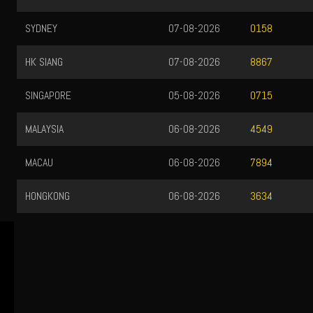
SYDNEY
07-08-2026
0158
HK SIANG
07-08-2026
8867
SINGAPORE
05-08-2026
0715
MALAYSIA
06-08-2026
4549
MACAU
06-08-2026
7894
HONGKONG
06-08-2026
3634