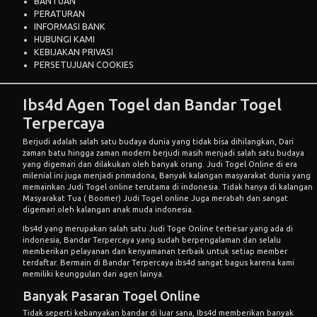
BANTUAN
PERATURAN
INFORMASI BANK
HUBUNGI KAMI
KEBIJAKAN PRIVASI
PERSETUJUAN COOKIES
Ibs4d Agen Togel dan Bandar Togel
Terpercaya
Berjudi adalah salah satu budaya dunia yang tidak bisa dihilangkan, Dari
zaman batu hingga zaman modern berjudi masih menjadi salah satu budaya
yang digemari dan dilakukan oleh banyak orang. Judi Togel Online di era
milenial ini juga menjadi primadona, Banyak kalangan masyarakat dunia yang
memainkan Judi Togel online terutama di indonesia. Tidak hanya di kalangan
Masyarakat Tua ( Boomer) Judi Togel online Juga merabah dan sangat
digemari oleh kalangan anak muda indonesia.
Ibs4d yang merupakan salah satu Judi Toge Online terbesar yang ada di
indonesia, Bandar Terpercaya yang sudah berpengalaman dan selalu
memberikan pelayanan dan kenyamanan terbaik untuk setiap member
terdaftar. Bermain di Bandar Terpercaya ibs4d sangat bagus karena kami
memiliki keunggulan dari agen lainya.
Banyak Pasaran Togel Online
Tidak seperti kebanyakan bandar di luar sana, Ibs4d memberikan banyak