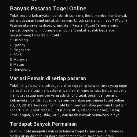
Banyak Pasaran Togel Online
Tidak seperti kebanyakan bandar di luar sana, Ibs4d memberikan banyak
pilihan pasaran togel untuk dimainkan. Untuk sekarang ini ada 7 (Tujuh)
Pasaran utama yang dapat di mainkan. Pasaran Togel Ternama yang
sangat populer di indonesia dan dunia. Berikut adalah beberapa
pasaran yang tersedia di ibs4d :
1. HK Siang
2. Sydney
3. Singapore
4. SG45
5. Malaysia
6. Macau
7. Hongkong
Variasi Pemain di setiap pasaran
Tidak hanya pasaran judi togel online saja yang banyak, anda yang ingin
menjadi agen juga menyediakan permainan yang sangat bervariasi yang
membuat setiap member yang ada di ib4d tidak bosan dan senang.
Kebanyakan bandar togel hanya menyediakan permainan togel online
4D, 3D, 2D. Berbeda dengan ibs4d kami menyediakan permain togel lain
seperti. CM (Colok Macau), CN (Colok Jitu), CB (colok Bebas), Dasar,
Tepi Tengah, Silang, shio, 50-50, dan masih banyak permainan lainya.
Terdapat Banyak Permainan
Saat ini ibs4d menjadi salah satu bandar togel terpercaya di indonesia,
tidak cukup dengan itu ibs4d mengembangkan sayapnya untuk