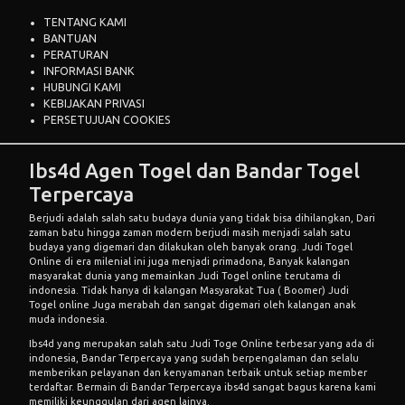
TENTANG KAMI
BANTUAN
PERATURAN
INFORMASI BANK
HUBUNGI KAMI
KEBIJAKAN PRIVASI
PERSETUJUAN COOKIES
Ibs4d Agen Togel dan Bandar Togel
Terpercaya
Berjudi adalah salah satu budaya dunia yang tidak bisa dihilangkan, Dari
zaman batu hingga zaman modern berjudi masih menjadi salah satu
budaya yang digemari dan dilakukan oleh banyak orang. Judi Togel
Online di era milenial ini juga menjadi primadona, Banyak kalangan
masyarakat dunia yang memainkan Judi Togel online terutama di
indonesia. Tidak hanya di kalangan Masyarakat Tua ( Boomer) Judi
Togel online Juga merabah dan sangat digemari oleh kalangan anak
muda indonesia.
Ibs4d yang merupakan salah satu Judi Toge Online terbesar yang ada di
indonesia, Bandar Terpercaya yang sudah berpengalaman dan selalu
memberikan pelayanan dan kenyamanan terbaik untuk setiap member
terdaftar. Bermain di Bandar Terpercaya ibs4d sangat bagus karena kami
memiliki keunggulan dari agen lainya.