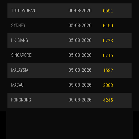
TOTO WUHAN
06-08-2026
0591
SYDNEY
05-08-2026
6199
HK SIANG
05-08-2026
0773
SINGAPORE
05-08-2026
0715
MALAYSIA
05-08-2026
1592
MACAU
05-08-2026
2883
HONGKONG
05-08-2026
4245