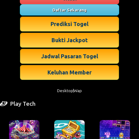
Daftar Sekarang
Prediksi Togel
Bukti Jackpot
Jadwal Pasaran Togel
Keluhan Member
Desktop
Wap
Play Tech