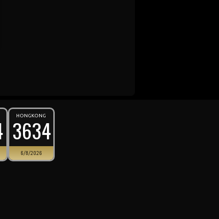
HONGKONG
4
3634
6/8/2026