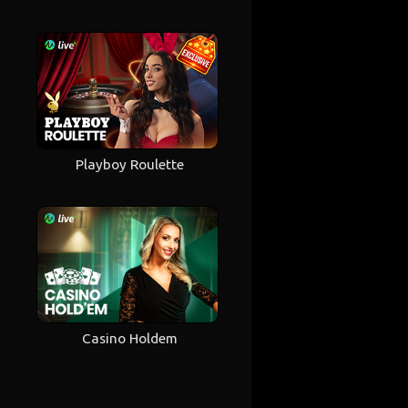
Playboy Roulette
Casino Holdem