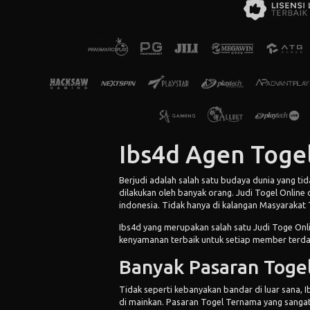
Ibs4d Agen Toge
Berjudi adalah salah satu budaya dunia yang ti
dilakukan oleh banyak orang. Judi Togel Online
indonesia. Tidak hanya di kalangan Masyarakat
Ibs4d yang merupakan salah satu Judi Toge Onl
kenyamanan terbaik untuk setiap member terdaft
Banyak Pasaran Toge
Tidak seperti kebanyakan bandar di luar sana, 
di mainkan. Pasaran Togel Ternama yang sangat 