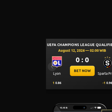
UEFA CHAMPIONS LEAGUE QUALIF
August 11, 2026 — 22:59 WIB
0 : 0
Previous
BET NOW
Union 
Bodo Glimt
Gill
0.75
0.82
-0.75