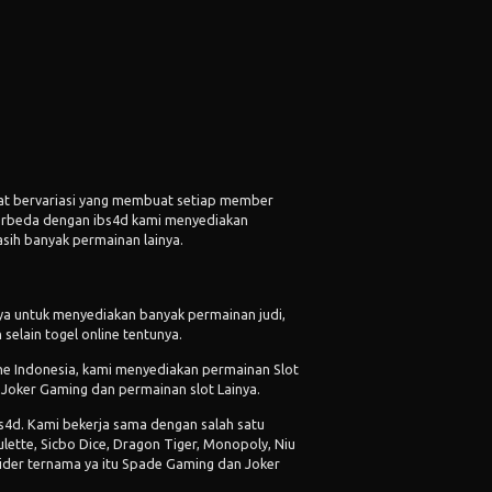
ngat bervariasi yang membuat setiap member
Berbeda dengan ibs4d kami menyediakan
masih banyak permainan lainya.
nya untuk menyediakan banyak permainan judi,
elain togel online tentunya.
ine Indonesia, kami menyediakan permainan Slot
 Joker Gaming dan permainan slot Lainya.
bs4d. Kami bekerja sama dengan salah satu
ulette, Sicbo Dice, Dragon Tiger, Monopoly, Niu
vider ternama ya itu Spade Gaming dan Joker