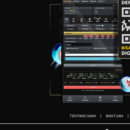
TENTANG KAMI
|
BANTUAN
|