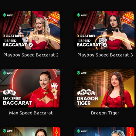
Playboy Speed Baccarat 2
Playboy Speed Baccarat 3
Max Speed Baccarat
Dragon Tiger