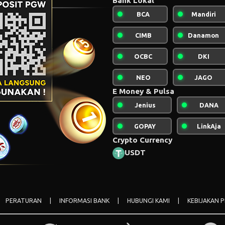
Bank Lokal
BCA
Mandiri
CIMB
Danamon
OCBC
DKI
NEO
JAGO
E Money & Pulsa
Jenius
DANA
GOPAY
LinkAja
Crypto Currency
USDT
PERATURAN
|
INFORMASI BANK
|
HUBUNGI KAMI
|
KEBIJAKAN P