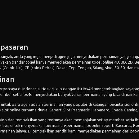
 pasaran
ng banyak, anda yang ingin menjadi agen juga menyediakan permainan yang sa
nyakan bandar togel hanya menyediakan permainan togel online 4D, 3D, 2D. 
 (Colok Jitu), CB (colok Bebas), Dasar, Tepi Tengah, Silang, shio, 50-50, dan 
inan
 terpercaya di indonesia, tidak cukup dengan itu ibs4d mengembangkan sayap
ber setia ibs4d menyediakan banyak varian permainan yang bisa dimainkan s
 untuk para agen adalah permainan yang populer di kalangan pecinta judi onl
 slot online ternama dunia. Seperti Slot Pragmatic, Habanero, Spade Gaming,
casino dan tembak ikan yang tentunya akan memanjakan setiap member setia i
IDN live, untuk menyediakan permainan-permainan populer seperti Baccarat, Ro
permainan lainya. Di tembak ikan sendiri kami menyediakan permainan dari pro