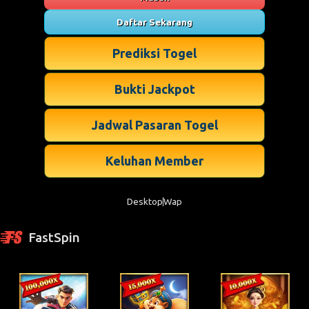
Daftar Sekarang
Prediksi Togel
Bukti Jackpot
Jadwal Pasaran Togel
Keluhan Member
Desktop
Wap
FastSpin