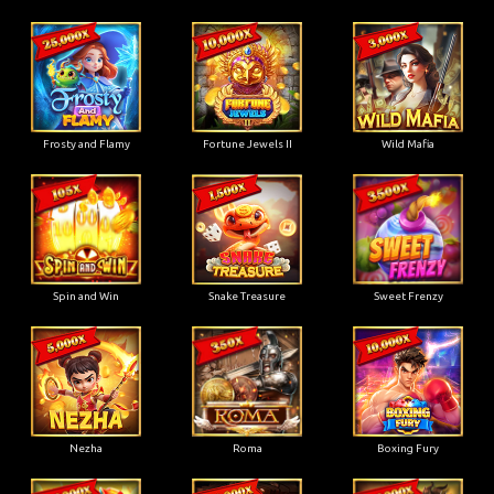
Frosty and Flamy
Fortune Jewels II
Wild Mafia
Spin and Win
Snake Treasure
Sweet Frenzy
Nezha
Roma
Boxing Fury