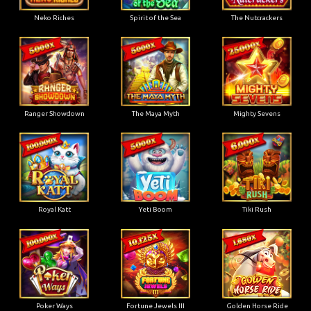
Neko Riches
Spirit of the Sea
The Nutcrackers
Ranger Showdown
The Maya Myth
Mighty Sevens
Royal Katt
Yeti Boom
Tiki Rush
Poker Ways
Fortune Jewels III
Golden Horse Ride