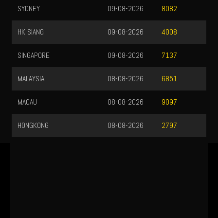
SYDNEY
09-08-2026
8082
HK SIANG
09-08-2026
4008
SINGAPORE
09-08-2026
7137
MALAYSIA
08-08-2026
6851
MACAU
08-08-2026
9097
HONGKONG
08-08-2026
2797