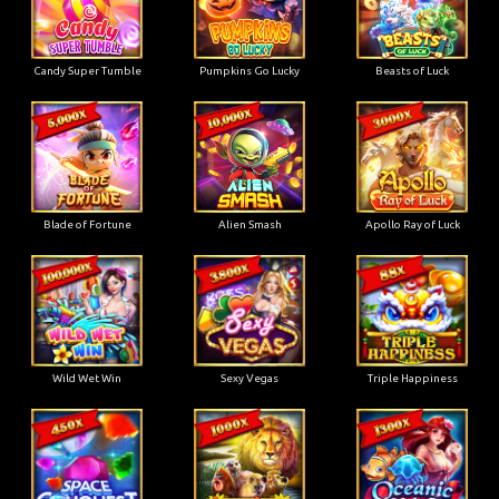
Candy Super Tumble
Pumpkins Go Lucky
Beasts of Luck
Blade of Fortune
Alien Smash
Apollo Ray of Luck
Wild Wet Win
Sexy Vegas
Triple Happiness