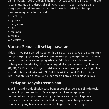
pilihan pasaran togel untuk dimainkan. Untuk sekarang ini ada 7 (Tujuh)
Pasaran utama yang dapat di mainkan. Pasaran Togel Ternama yang
sangat populer di indonesia dan dunia. Berikut adalah beberapa
pasaran yang tersedia di ibs4d :
1. HK Siang
2. Sydney
3. Singapore
4. SG45
5. Malaysia
6. Macau
7. Hongkong
Variasi Pemain di setiap pasaran
Tidak hanya pasaran judi togel online saja yang banyak, anda yang ingin
menjadi agen juga menyediakan permainan yang sangat bervariasi yang
membuat setiap member yang ada di ib4d tidak bosan dan senang.
Kebanyakan bandar togel hanya menyediakan permainan togel online
4D, 3D, 2D. Berbeda dengan ibs4d kami menyediakan permain togel lain
seperti. CM (Colok Macau), CN (Colok Jitu), CB (colok Bebas), Dasar,
Tepi Tengah, Silang, shio, 50-50, dan masih banyak permainan lainya.
Terdapat Banyak Permainan
Saat ini ibs4d menjadi salah satu bandar togel terpercaya di indonesia,
tidak cukup dengan itu ibs4d mengembangkan sayapnya untuk
menyediakan banyak permainan judi, demi memberikan kepuasan
terbaik terhadap member setia ibs4d menyediakan banyak varian
permainan yang bisa dimainkan selain togel online tentunya.