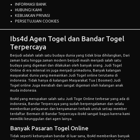
INFORMASI BANK
HUBUNGI KAMI
KEBIJAKAN PRIVASI
PERSETUJUAN COOKIES
Ibs4d Agen Togel dan Bandar Togel
Terpercaya
Berjudi adalah salah satu budaya dunia yang tidak bisa dihilangkan, Dari
zaman batu hingga zaman modern berjudi masih menjadi salah satu
budaya yang digemari dan dilakukan oleh banyak orang. Judi Togel
Online di era milenial ini juga menjadi primadona, Banyak kalangan
masyarakat dunia yang memainkan Judi Togel online terutama di
indonesia. Tidak hanya di kalangan Masyarakat Tua ( Boomer) Judi
Togel online Juga merabah dan sangat digemari oleh kalangan anak
muda indonesia.
Ibs4d yang merupakan salah satu Judi Toge Online terbesar yang ada di
indonesia, Bandar Terpercaya yang sudah berpengalaman dan selalu
memberikan pelayanan dan kenyamanan terbaik untuk setiap member
terdaftar. Bermain di Bandar Terpercaya ibs4d sangat bagus karena kami
memiliki keunggulan dari agen lainya.
Banyak Pasaran Togel Online
Tidak seperti kebanyakan bandar di luar sana, Ibs4d memberikan banyak